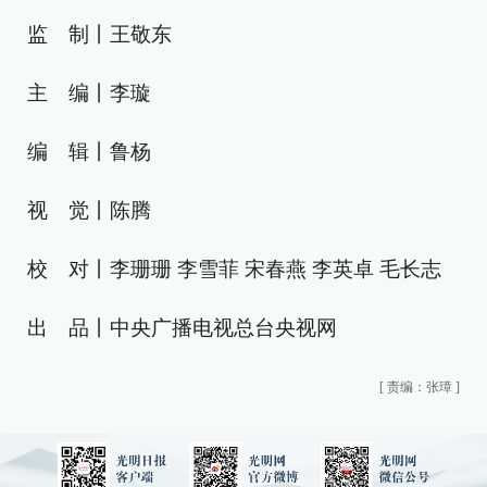
监 制丨王敬东
主 编丨李璇
编 辑丨鲁杨
视 觉丨陈腾
校 对丨李珊珊 李雪菲 宋春燕 李英卓 毛长志
出 品丨中央广播电视总台央视网
[
责编：张璋
]