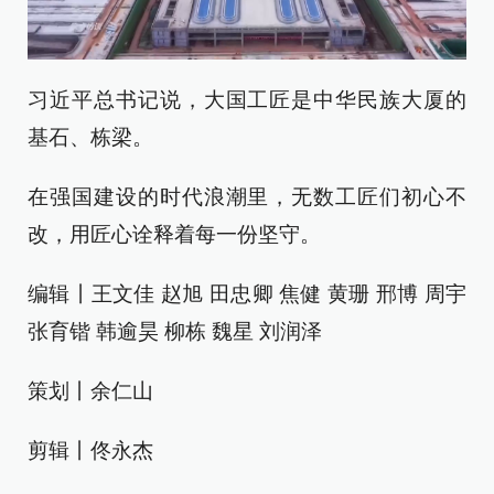
习近平总书记说，大国工匠是中华民族大厦的
基石、栋梁。
在强国建设的时代浪潮里，无数工匠们初心不
改，用匠心诠释着每一份坚守。
编辑丨王文佳 赵旭 田忠卿 焦健 黄珊 邢博 周宇
张育锴 韩逾昊 柳栋 魏星 刘润泽
策划丨余仁山
剪辑丨佟永杰