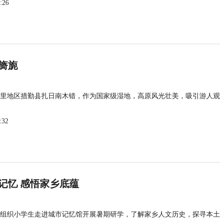
:26
旖旎
里地区措勤县扎日南木错，作为国家级湿地，高原风光壮美，吸引游人观
:32
记忆 感悟家乡底蕴
组织小学生走进城市记忆馆开展暑期研学，了解家乡人文历史，探寻本土