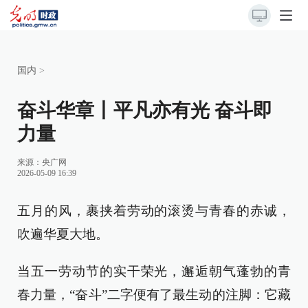
国内
>
奋斗华章丨平凡亦有光 奋斗即
力量
来源：
央广网
2026-05-09 16:39
五月的风，裹挟着劳动的滚烫与青春的赤诚，
吹遍华夏大地。
当五一劳动节的实干荣光，邂逅朝气蓬勃的青
春力量，“奋斗”二字便有了最生动的注脚：它藏