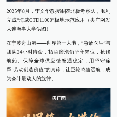
2025年8月，李文华教授跟随北极考察队，顺利
完成“海威CTD11000”极地示范应用（央广网发
大连海事大学供图）
在宁波舟山港——世界第一大港，“急诊医生”与
团队24小时待命，指尖磨泡仍坚守岗位，抢修
航船、保障全球供应链畅通稳定，用坚守诠
释“劳动创造价值”的真谛，让巨轮鸣笛远航，成
为奋斗最动人的旋律。