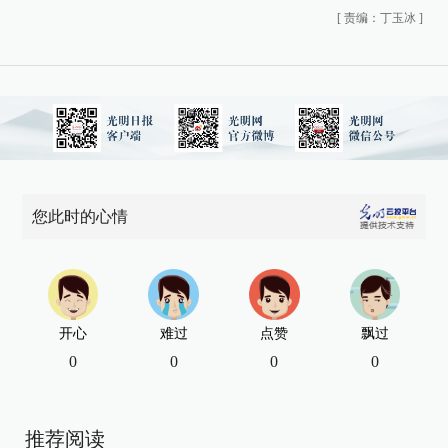
[
责编：丁玉冰
]
您此时的心情
开心
难过
点赞
飘过
0
0
0
0
推荐阅读