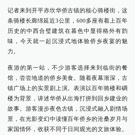
记者来到开平赤坎华侨古镇的核心骑楼街，这
条骑楼长廊绵延近3公里，600多座有着上百年
历史的中西合璧建筑在暮色中显得格外有韵
味，今天就一起沉浸式地体验侨乡夜宴的魅
力。
夜游的第一站，不少游客选择来到临街的餐
馆，尝尝地道的侨乡美食。随着夜幕渐深，古
镇广场上的实景剧上演。表演以百年骑楼和碉
楼为背景，讲述华侨从出海打拼到回乡建业的
故事。游客漫步夜色古镇，沉浸式融入剧情场
景，在光影变幻中读懂百年侨乡的沧桑岁月与
家国情怀，收获不同于日间观光的文旅体验。