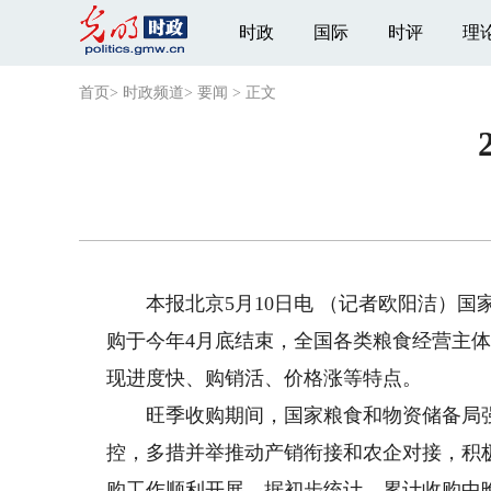
时政
国际
时评
理
首页
>
时政频道
>
要闻
>
正文
本报北京5月10日电 （记者欧阳洁）国家
购于今年4月底结束，全国各类粮食经营主体
现进度快、购销活、价格涨等特点。
旺季收购期间，国家粮食和物资储备局强
控，多措并举推动产销衔接和农企对接，积
购工作顺利开展。据初步统计，累计收购中晚稻1