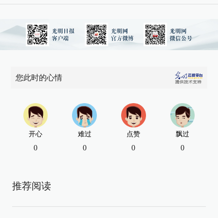
您此时的心情
开心
难过
点赞
飘过
0
0
0
0
推荐阅读