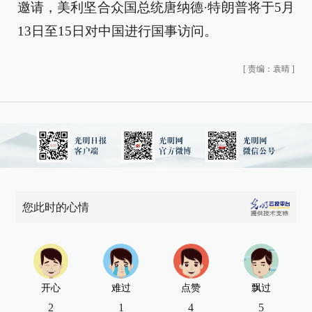
邀请，美利坚合众国总统唐纳德·特朗普将于5月
13日至15日对中国进行国事访问。
[
责编：袁晴
]
您此时的心情
开心
难过
点赞
飘过
2
1
4
5