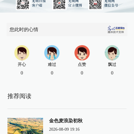
您此时的心情
开心
难过
点赞
飘过
0
0
0
0
推荐阅读
金色麦浪染初秋
2026-08-09 19:16