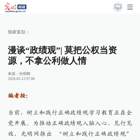
独家策划
>
漫谈“政绩观”| 莫把公权当资
源，不拿公利做人情
来源：
光明网
2026-05-12 07:00
编者按：
当前，树立和践行正确政绩观学习教育正在全
党开展。为推动正确政绩观入脑入心、见行见
效，光明网推出 “树立和践行正确政绩观”