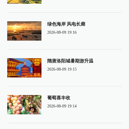
绿色海岸 风电长廊
2026-08-09 19:16
隋唐洛阳城暑期游升温
2026-08-09 19:15
葡萄喜丰收
2026-08-09 19:14