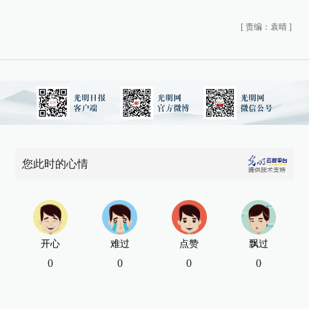
[
责编：袁晴
]
您此时的心情
开心
难过
点赞
飘过
0
0
0
0