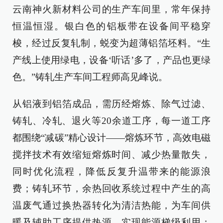
云南神火新材料公司的生产车间里，常年保持
恒温恒湿。银白色的铝板带在设备间平稳穿
梭，经过反复轧制，蜕变为超薄铝箔坯料。“生
产线上使用绿电，设备‘听话’多了，产品也更绿
色。”铸轧生产车间工程师高见峰说。
从铝液到铝箔成品，需历经熔炼、除气过滤、
铸轧、冷轧、退火等20余道工序，每一道工序
都围绕“减碳”精心设计——熔炼环节，高效电磁
搅拌技术有效缩短熔炼时间、减少热量散失，
同时优化流程，降低反复升温带来的能源浪
费；铸轧环节，余热回收系统过程中产生的高
温废气通过换热器转化为清洁热能，为车间供
暖及辅助工序提供热源，实现能源梯级利用；