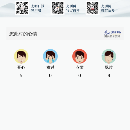
您此时的心情
开心
难过
点赞
飘过
5
0
0
4