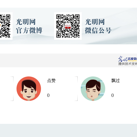
点赞
飘过
0
0