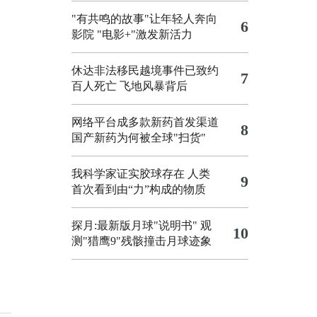
"有共鸣的故事"让年轻人奔向
6
影院
"电影+"激发新活力
休达非法移民越境事件已致约
7
百人死亡
飞地风暴背后
网络平台成多款新药首发渠道
8
国产新药为何被全球"扫货"
我科学家证实胶球存在 人类
9
首次看到由“力”构成的物质
探月:最新版月球"说明书"
观
10
测"猎鹰9"残骸撞击月球迹象