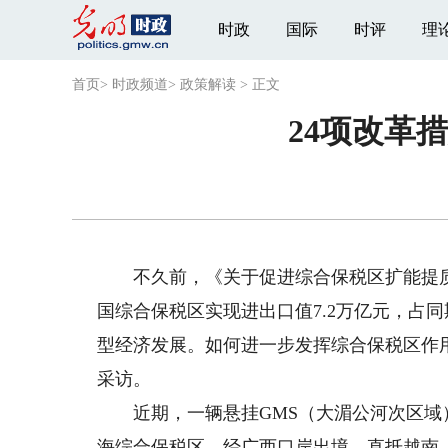
时政
国际
时评
理
首页
>
时政频道
>
政策解读
>
正文
24项改革
不久前，《关于促进综合保税区扩能提质的
国综合保税区实现进出口值7.2万亿元，占
型经济发展。如何进一步发挥综合保税区作
采访。
近期，一辆悬挂GMS（大湄公河次区域
海综合保税区，经广西口岸出境，直抵越南