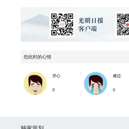
您此时的心情
开心
难过
0
0
独家策划