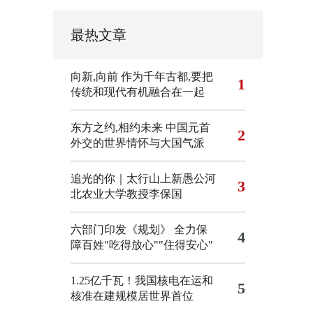
最热文章
向新,向前
作为千年古都,要把
1
传统和现代有机融合在一起
东方之约,相约未来 中国元首
2
外交的世界情怀与大国气派
追光的你｜太行山上新愚公河
3
北农业大学教授李保国
六部门印发《规划》 全力保
4
障百姓"吃得放心""住得安心"
1.25亿千瓦！我国核电在运和
5
核准在建规模居世界首位