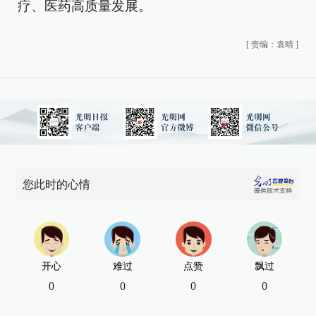
疗、医药高质量发展。
[
责编：袁晴
]
您此时的心情
开心
难过
点赞
飘过
0
0
0
0