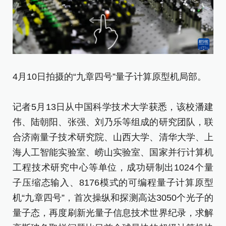
4月10日拍摄的“九章四号”量子计算原型机局部。
4
记者5月13日从中国科学技术大学获悉，该校潘建
记
伟、陆朝阳、张强、刘乃乐等组成的研究团队，联
伟
合济南量子技术研究院、山西大学、清华大学、上
合
海人工智能实验室、崂山实验室、国家并行计算机
海
工程技术研究中心等单位，成功研制出1024个量
工
子压缩态输入、8176模式的可编程量子计算原型
子
机“九章四号”，首次操纵和探测高达3050个光子的
机
量子态，再度刷新光量子信息技术世界纪录，求解
量