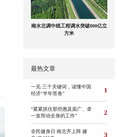
南水北调中线工程调水突破800亿立
方米
最热文章
一见·三个关键词，读懂中国
1
经济“半年答卷”
“紧紧抓住那些惠及面广、牵
2
一发而动全身的工作”
全民健身日 南北齐上阵 健
3