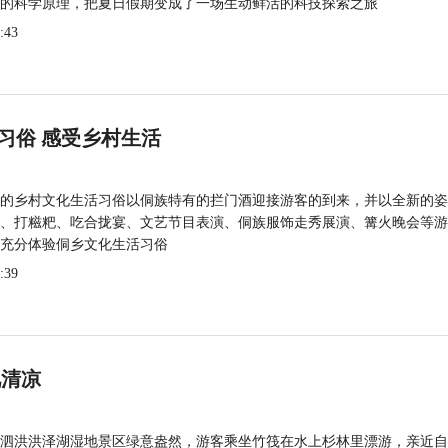
的科学原理，把夏日假期变成了一场生动鲜活的科技探索之旅
:43
习俗 感受乡村生活
的乡村文化生活习俗以侗族特有的拦门酒迎接游客的到来，并以全新的姿
、打糍粑、吃合拢宴、文艺节目表演、侗族服饰走秀展演、篝火晚会等游
充分体验侗乡文化生活习俗
:39
觅清凉
泗洪洪泽湖湿地景区绿意盎然，游客乘坐竹筏在水上杉林里漂游，亲近自