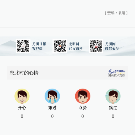
[
责编：袁晴
]
您此时的心情
开心
难过
点赞
飘过
0
0
0
0