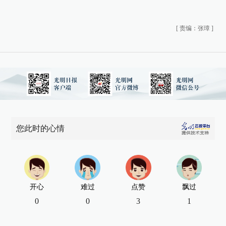
[
责编：张璋
]
您此时的心情
开心
难过
点赞
飘过
0
0
3
1