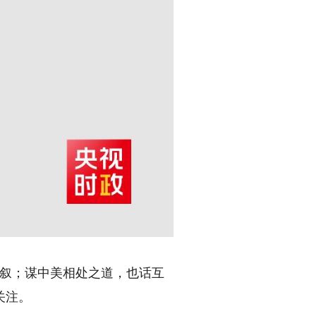
。
叙；谋中美相处之道，也话互
关注。