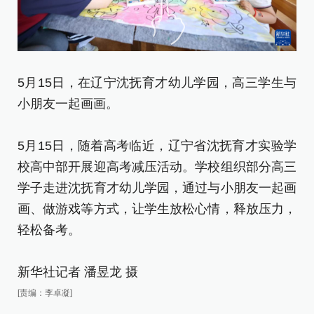
5月15日，在辽宁沈抚育才幼儿学园，高三学生与
5
小朋友一起画画。
小
5月15日，随着高考临近，辽宁省沈抚育才实验学
5
校高中部开展迎高考减压活动。学校组织部分高三
校
学子走进沈抚育才幼儿学园，通过与小朋友一起画
学
画、做游戏等方式，让学生放松心情，释放压力，
画
轻松备考。
轻
新华社记者 潘昱龙 摄
新
[责编：李卓凝]
[责