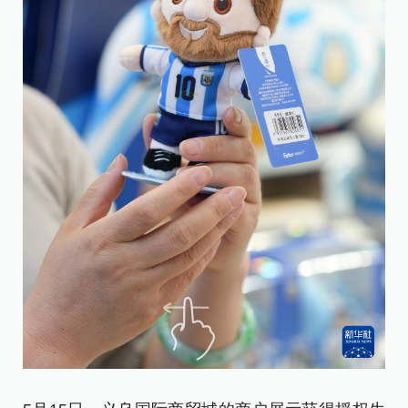
5
售
2
的
大
单
据
出
两