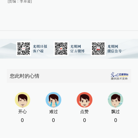
[责编：李卓凝]
您此时的心情
开心
难过
点赞
飘过
0
0
0
0