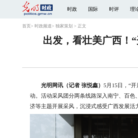
时政
国际
时评
理
首页
>
时政频道
>
独家策划
>
正文
出发，看壮美广西！“
光明网讯（记者 张悦鑫）
5月15日，
动。活动采风团分两条线路深入南宁、百色
济等主题开展采风，沉浸式感受广西发展活