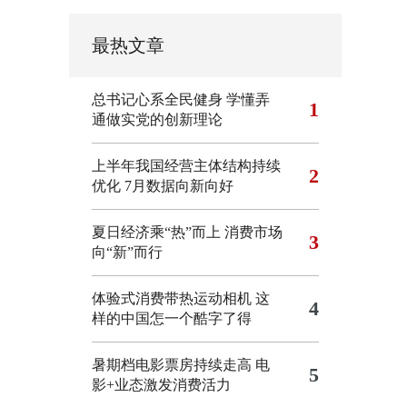
最热文章
总书记心系全民健身
学懂弄
1
通做实党的创新理论
上半年我国经营主体结构持续
2
优化
7月数据向新向好
夏日经济乘“热”而上 消费市场
3
向“新”而行
体验式消费带热运动相机
这
4
样的中国怎一个酷字了得
暑期档电影票房持续走高 电
5
影+业态激发消费活力