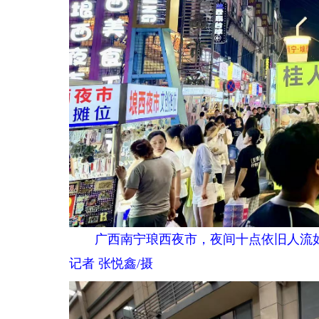
广西南宁琅西夜市，夜间十点依旧人流
记者 张悦鑫/摄