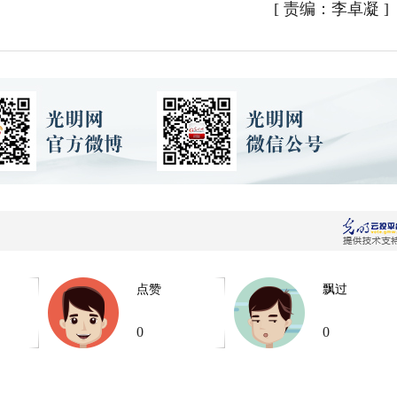
[
责编：李卓凝
]
点赞
飘过
0
0