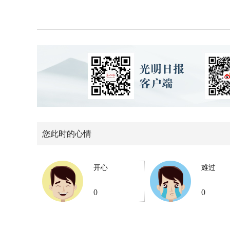
您此时的心情
开心
难过
0
0