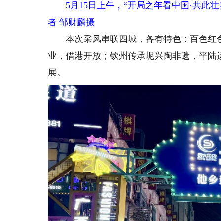
5月15日上午，“开局之年看中国·共
者 邹财麟摄
本次采风串联四城，各有特色：百色红色
业，借港开放；钦州传承坭兴陶非遗，平陆
展。