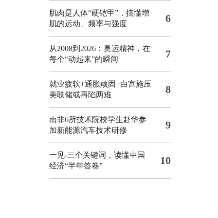
肌肉是人体“硬铠甲”，搞懂增
6
肌的运动、频率与强度
从2008到2026：奥运精神，在
7
每个“动起来”的瞬间
就业疲软+通胀顽固+白宫施压
8
美联储或再陷两难
南非6所技术院校学生赴华参
9
加新能源汽车技术研修
一见·三个关键词，读懂中国
10
经济“半年答卷”