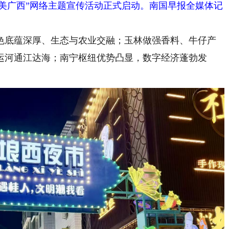
此壮美广西”网络主题宣传活动正式启动。南国早报全媒体记
底蕴深厚、生态与农业交融；玉林做强香料、牛仔产
运河通江达海；南宁枢纽优势凸显，数字经济蓬勃发