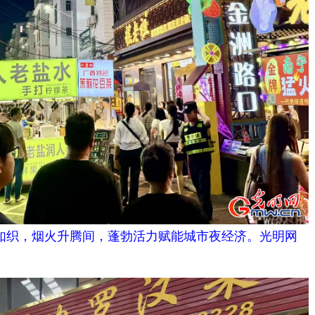
如织，烟火升腾间，蓬勃活力赋能城市夜经济。光明网