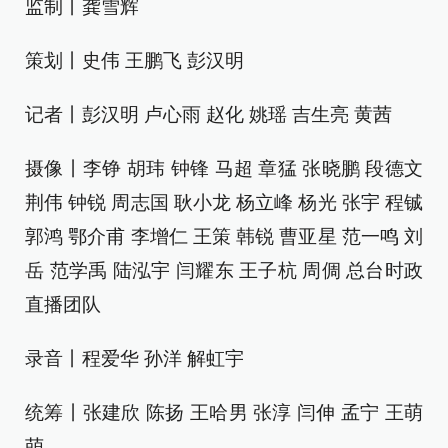
监制丨龚雪辉
策划丨史伟 王鹏飞 彭汉明
记者丨彭汉明 卢心雨 赵化 姚瑶 吉生亮 黄茜
摄像丨李铮 胡玮 钟锋 马超 章猛 张晓鹏 段德文
荆伟 钟锐 周志国 耿小龙 杨立峰 杨光 张宇 程铖
郭鸿 鄂介甫 李增仁 王策 韩锐 曹亚星 范一鸣 刘
岳 范学禹 陆泓宇 闫耀东 王子杭 周倜 总台时政
直播团队
录音丨程爱华 孙洋 解虹宇
统筹丨张建欣 陈扬 王哈男 张淳 闫伸 孟宁 王萌
萌