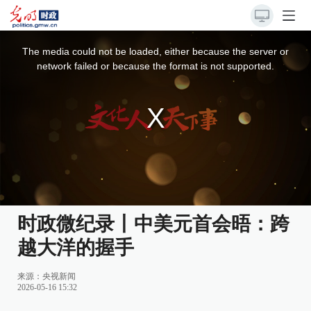
This
is
a
The media could not be loaded, either because the server or
modal
window.
network failed or because the format is not supported.
时政微纪录丨中美元首会晤：跨
越大洋的握手
来源：
央视新闻
2026-05-16 15:32