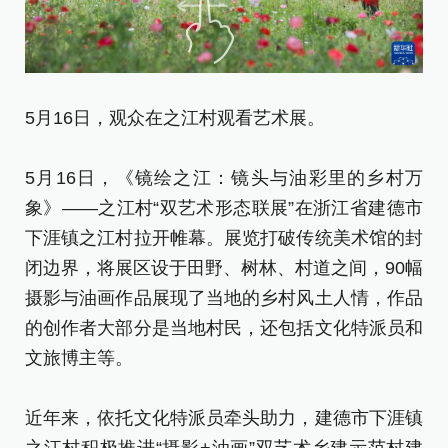
5月16日，观众在之江村观看艺术展。
5
5月16日，《镜绘之江：镜头与油彩里的乡村万
片
象》——之江村“双艺术形态联展”在浙江省建德市
下涯镇之江村拉开帷幕。展览打破传统美术馆的封
5
闭边界，将展区设于田野、树林、村道之间，90幅
象
摄影与油画作品展现了当地的乡村风土人情，作品
下
的创作者大部分是当地村民，还包括文化特派员和
闭
文旅博主等。
摄
的
近年来，依托文化特派员牵头助力，建德市下涯镇
文