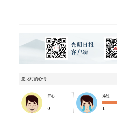
您此时的心情
开心
难过
0
1