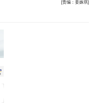
[责编：姜姝琪]