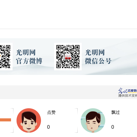
点赞
飘过
0
0