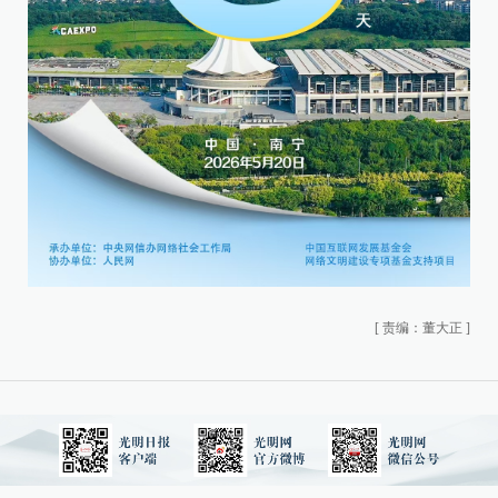
[
责编：董大正
]