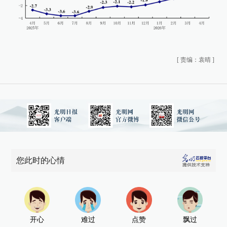
[
责编：袁晴
]
您此时的心情
开心
难过
点赞
飘过