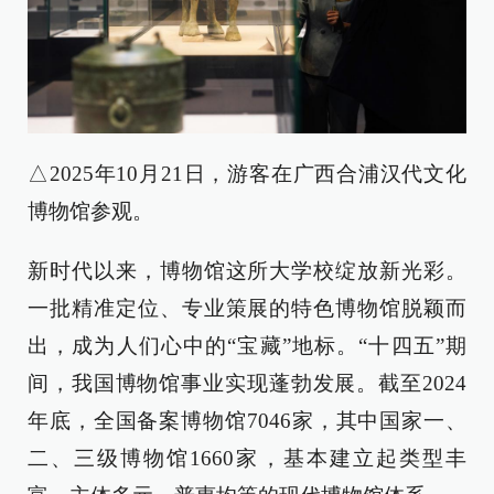
△2025年10月21日，游客在广西合浦汉代文化
博物馆参观。
新时代以来，博物馆这所大学校绽放新光彩。
一批精准定位、专业策展的特色博物馆脱颖而
出，成为人们心中的“宝藏”地标。“十四五”期
间，我国博物馆事业实现蓬勃发展。截至2024
年底，全国备案博物馆7046家，其中国家一、
二、三级博物馆1660家，基本建立起类型丰