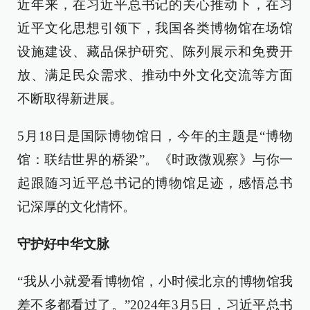
近年来，在习近平总书记的关心推动下，在习
近平文化思想引领下，我国各类博物馆在场馆
设施建设、藏品保护研究、陈列展示和免费开
放、满足民众需求、推动中外文化交流等方面
不断取得新进展。
5月18日是国际博物馆日，今年的主题是“博物
馆：联结世界的桥梁”。《时政微观察》与你一
起跟随习近平总书记的博物馆足迹，感悟总书
记深厚的文化情怀。
守护好中华文脉
“我从小就爱看博物馆，小时候北京的博物馆我
差不多都看过了。”2024年3月5日，习近平总书