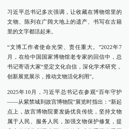
习近平总书记多次强调，让收藏在博物馆里的
文物、陈列在广阔大地上的遗产、书写在古籍
里的文字都活起来。
“文博工作者使命光荣、责任重大。”2022年7
月，在给中国国家博物馆老专家的回信中，总
书记寄语大家“坚定文化自信，深化学术研究，
创新展览展示，推动文物活化利用”。
2025年10月，习近平总书记在参观“百年守护
——从紫禁城到故宫博物院”展览时指出：“新起
点上，故宫博物院要发扬优良传统，坚持文物
属于人民、服务人民，加强文物保护修复，提