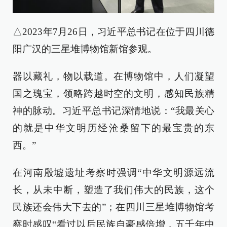
△2023年7月26日，习近平总书记在位于四川德
阳广汉的三星堆博物馆新馆参观。
器以藏礼，物以载道。在博物馆中，人们凝望
国之瑰宝，领略跨越时空的文明，感知民族精
神的脉动。习近平总书记深情地说：“我最关心
的就是中华文明历经沧桑留下的最宝贵的东
西。”
在河南殷墟遗址考察时强调“中华文明源远流
长，从未中断，塑造了我们伟大的民族，这个
民族还会伟大下去的”；在四川三星堆博物馆考
察时感叹“看过以后民族自豪感倍增，五千年中