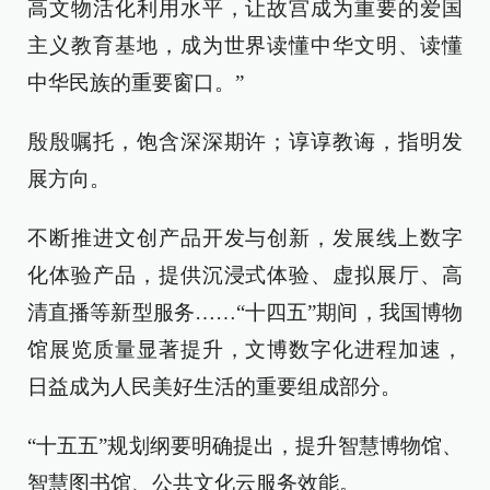
高文物活化利用水平，让故宫成为重要的爱国
主义教育基地，成为世界读懂中华文明、读懂
中华民族的重要窗口。”
殷殷嘱托，饱含深深期许；谆谆教诲，指明发
展方向。
不断推进文创产品开发与创新，发展线上数字
化体验产品，提供沉浸式体验、虚拟展厅、高
清直播等新型服务……“十四五”期间，我国博物
馆展览质量显著提升，文博数字化进程加速，
日益成为人民美好生活的重要组成部分。
“十五五”规划纲要明确提出，提升智慧博物馆、
智慧图书馆、公共文化云服务效能。