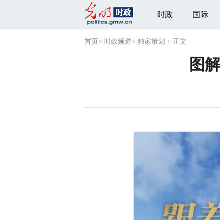
时政
国际
首页
>
时政频道
>
独家策划
>
正文
图