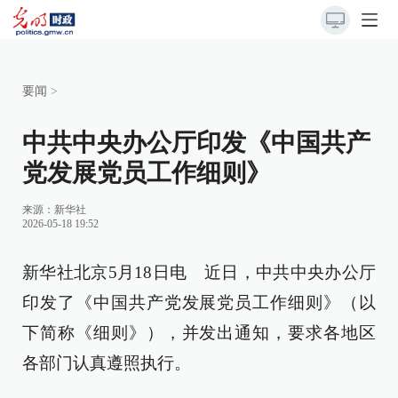
要闻
>
中共中央办公厅印发《中国共产
党发展党员工作细则》
来源：
新华社
2026-05-18 19:52
新华社北京5月18日电 近日，中共中央办公厅
印发了《中国共产党发展党员工作细则》（以
下简称《细则》），并发出通知，要求各地区
各部门认真遵照执行。