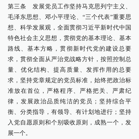
第三条 发展党员工作坚持马克思列宁主义、
毛泽东思想、邓小平理论、“三个代表”重要思
想、科学发展观，全面贯彻习近平新时代中国
特色社会主义思想，贯彻党的基本理论、基本
路线、基本方略，贯彻新时代党的建设总要
求，贯彻全面从严治党战略方针，按照控制总
量、优化结构、提高质量、发挥作用的总要
求，坚持党章规定的党员标准，始终把政治标
准放在首位，严格程序、严格把关、严肃纪
律，发展政治品质纯洁的党员；坚持综合平
衡、分类指导，有领导、有计划地进行；坚持
入党自愿原则和个别吸收原则，成熟一个，发
展一个。