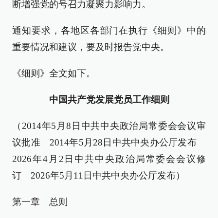
断增强党的号召力凝聚力影响力。
通知要求，各地区各部门在执行《细则》中的
重要情况和建议，要及时报告党中央。
《细则》全文如下。
中国共产党发展党员工作细则
（2014年5月8日中共中央政治局常委会会议审
议批准 2014年5月28日中共中央办公厅发布
2026年4月2日中共中央政治局常委会会议修
订 2026年5月11日中共中央办公厅发布）
第一章 总则