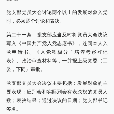
党支部党员大会讨论两个以上的发展对象入党
时，必须逐个讨论和表决。
第二十一条 党支部应当及时将党员大会决议
写入《中国共产党入党志愿书》，连同本人入
党申请书、《入党积极分子培养考察登记
表》、政治审查材料等，一并报上级党委（工
委，下同）审批。
党支部党员大会决议主要包括：发展对象的主
要表现；应到会和实际到会有表决权的党员人
数；表决结果；通过决议的日期；党支部书记
签名。