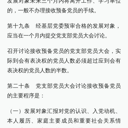
发展对象未来三个月内将离开工作、学习单位
的，一般不办理接收预备党员的手续。
第十九条 经基层党委预审合格的发展对象，
应当在一个月内提交党支部党员大会讨论。
召开讨论接收预备党员的党支部党员大会，实
际到会有表决权的党员人数必须超过应到会有
表决权的党员人数的半数。
第二十条 党支部党员大会讨论接收预备党员
的主要程序是：
（一）发展对象汇报对党的认识、入党动机、
本人履历、家庭主要成员和重要社会关系情