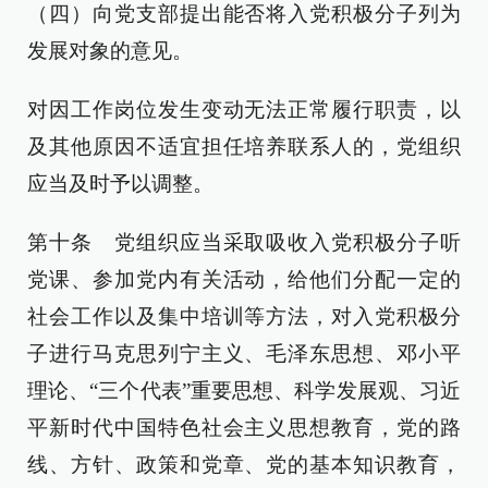
（四）向党支部提出能否将入党积极分子列为
发展对象的意见。
对因工作岗位发生变动无法正常履行职责，以
及其他原因不适宜担任培养联系人的，党组织
应当及时予以调整。
第十条 党组织应当采取吸收入党积极分子听
党课、参加党内有关活动，给他们分配一定的
社会工作以及集中培训等方法，对入党积极分
子进行马克思列宁主义、毛泽东思想、邓小平
理论、“三个代表”重要思想、科学发展观、习近
平新时代中国特色社会主义思想教育，党的路
线、方针、政策和党章、党的基本知识教育，