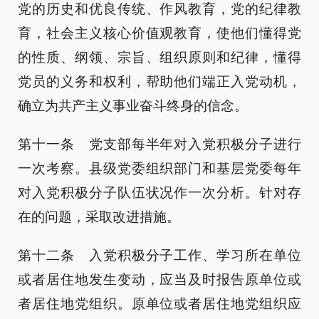
党的历史和优良传统、作风教育，党的纪律教
育，社会主义核心价值观教育，使他们懂得党
的性质、纲领、宗旨、组织原则和纪律，懂得
党员的义务和权利，帮助他们端正入党动机，
确立为共产主义事业奋斗终身的信念。
第十一条 党支部每半年对入党积极分子进行
一次考察。县级党委组织部门和基层党委每年
对入党积极分子队伍状况作一次分析。针对存
在的问题，采取改进措施。
第十二条 入党积极分子工作、学习所在单位
或者居住地发生变动，应当及时报告原单位或
者居住地党组织。原单位或者居住地党组织应