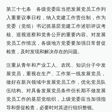
第三十七条 各级党委应当把发展党员工作列
入重要议事日程，纳入党建工作责任制，作为
党委（党组）书记抓基层党建工作述职评议考
核、巡视巡察和党务公开的重要内容。对发展
党员工作情况，各级地方党委要加强日常督促
检查，及时发现和解决存在的问题。
注重从青年和产业工人、农民、知识分子中发
展党员，重视在生产、工作第一线发展党员，
做好在新兴领域中发展党员工作，优化党员队
伍结构。对具备发展党员条件但长期不做发展
党员工作的基层党组织，上级党委应当加强指
导和督促检查，必要时对其进行组织整顿。