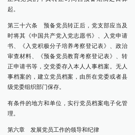
起。
第三十六条 预备党员转正后，党支部应当及
时将其《中国共产党入党志愿书》、入党申请
书、《入党积极分子培养考察登记表》、政治
审查材料、《预备党员教育考察登记表》、转
正申请书等，交党委存入本人人事档案。无人
事档案的，建立党员档案，由所在党委或者县
级党委组织部门保存。
有条件的地方和单位，实行党员档案电子化管
理。
第六章 发展党员工作的领导和纪律