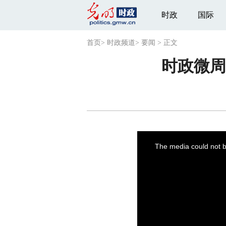
时政
国际
首页
>
时政频道
>
要闻
>
正文
时政微周
This
is
a
The media could not be
modal
window.