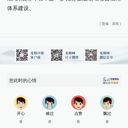
体系建设。
[
责编：袁晴
]
您此时的心情
开心
难过
点赞
飘过
0
0
0
0