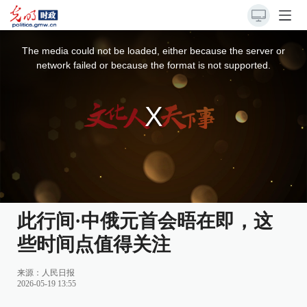
This
is
a
The media could not be loaded, either because the server or
modal
window.
network failed or because the format is not supported.
此行间·中俄元首会晤在即，这
些时间点值得关注
来源：
人民日报
2026-05-19 13:55