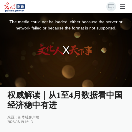
This
is
a
The media could not be loaded, either because the server or
modal
window.
network failed or because the format is not supported.
权威解读｜从1至4月数据看中国
经济稳中有进
来源：
新华社客户端
2026-05-19 16:13