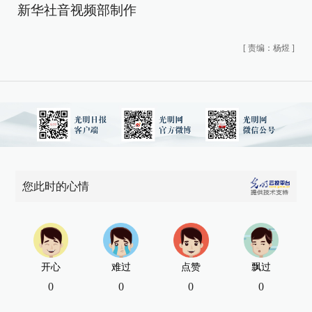
新华社音视频部制作
[
责编：杨煜
]
您此时的心情
开心
难过
点赞
飘过
0
0
0
0