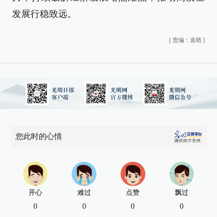
发展行稳致远。
[
责编：袁晴
]
您此时的心情
开心
难过
点赞
飘过
0
0
0
0