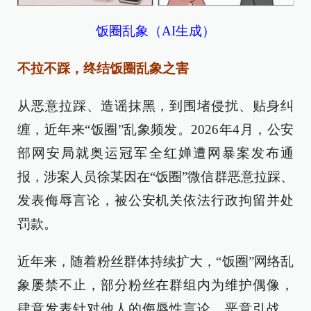
饭圈乱象（AI生成）
不拉不踩，终结饭圈乱象之害
从恶意拉踩、造谣抹黑，到围堵侵扰、贴身纠
缠，近年来“饭圈”乱象频发。2026年4月，公安
部网安局就奥运冠军全红婵遭网暴案发布通
报，涉案人员徐某因在“饭圈”微信群恶意拉踩、
发表侮辱言论，被公安机关依法行政拘留并处
罚款。
近年来，随着粉丝群体持续扩大，“饭圈”网络乱
象屡禁不止，部分粉丝在群组内为维护偶像，
肆意发表针对他人的侮辱性言论、恶意引战、