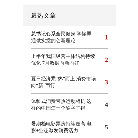
最热文章
总书记心系全民健身
学懂弄
1
通做实党的创新理论
上半年我国经营主体结构持续
2
优化
7月数据向新向好
夏日经济乘“热”而上 消费市场
3
向“新”而行
体验式消费带热运动相机
这
4
样的中国怎一个酷字了得
暑期档电影票房持续走高 电
5
影+业态激发消费活力