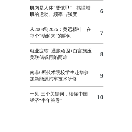
肌肉是人体“硬铠甲”，搞懂增
6
肌的运动、频率与强度
从2008到2026：奥运精神，在
7
每个“动起来”的瞬间
就业疲软+通胀顽固+白宫施压
8
美联储或再陷两难
南非6所技术院校学生赴华参
9
加新能源汽车技术研修
一见·三个关键词，读懂中国
10
经济“半年答卷”