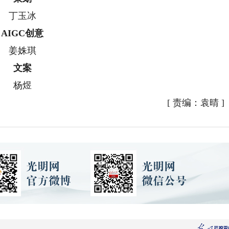
丁玉冰
AIGC创意
姜姝琪
文案
杨煜
[
责编：袁晴
]