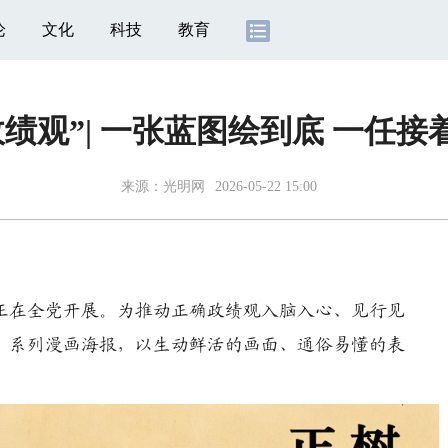
论
文化
科技
教育
政绩观”| 一张蓝图绘到底 一任接
来源：
光明网
2026-05-22 15:00
在全党开展。为推动正确政绩观入脑入心、见行见
” 系列漫画海报，以生动鲜活的画面、通俗易懂的表
。