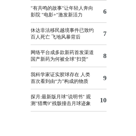
"有共鸣的故事"让年轻人奔向
6
影院
"电影+"激发新活力
休达非法移民越境事件已致约
7
百人死亡
飞地风暴背后
网络平台成多款新药首发渠道
8
国产新药为何被全球"扫货"
我科学家证实胶球存在 人类
9
首次看到由“力”构成的物质
探月:最新版月球"说明书"
观
10
测"猎鹰9"残骸撞击月球迹象