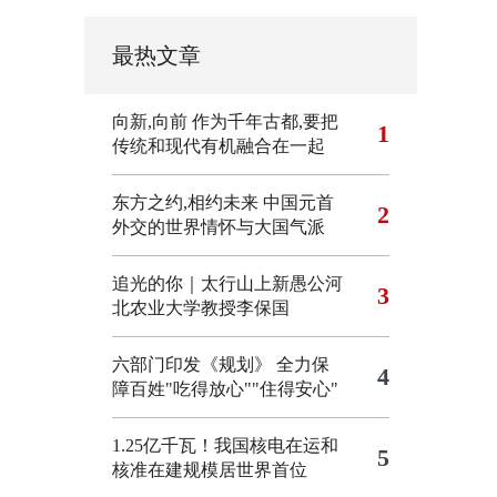
最热文章
向新,向前
作为千年古都,要把
1
传统和现代有机融合在一起
东方之约,相约未来 中国元首
2
外交的世界情怀与大国气派
追光的你｜太行山上新愚公河
3
北农业大学教授李保国
六部门印发《规划》 全力保
4
障百姓"吃得放心""住得安心"
1.25亿千瓦！我国核电在运和
5
核准在建规模居世界首位