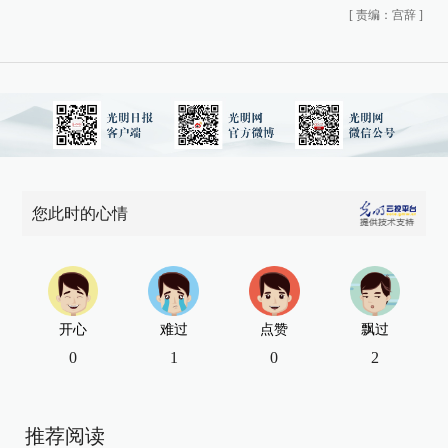
[
责编：宫辞
]
您此时的心情
开心
难过
点赞
飘过
0
1
0
2
推荐阅读