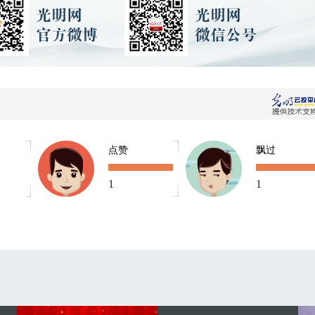
点赞
飘过
1
1