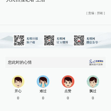
[
责编：邢彬
]
您此时的心情
开心
难过
点赞
飘过
0
0
0
0