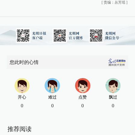
[
责编：丛芳瑶
]
您此时的心情
开心
难过
点赞
飘过
0
0
0
0
推荐阅读