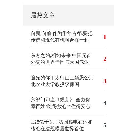
最热文章
向新,向前
作为千年古都,要把
1
传统和现代有机融合在一起
东方之约,相约未来 中国元首
2
外交的世界情怀与大国气派
追光的你｜太行山上新愚公河
3
北农业大学教授李保国
六部门印发《规划》 全力保
4
障百姓"吃得放心""住得安心"
1.25亿千瓦！我国核电在运和
5
核准在建规模居世界首位