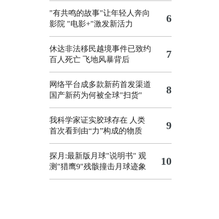
"有共鸣的故事"让年轻人奔向
6
影院
"电影+"激发新活力
休达非法移民越境事件已致约
7
百人死亡
飞地风暴背后
网络平台成多款新药首发渠道
8
国产新药为何被全球"扫货"
我科学家证实胶球存在 人类
9
首次看到由“力”构成的物质
探月:最新版月球"说明书"
观
10
测"猎鹰9"残骸撞击月球迹象