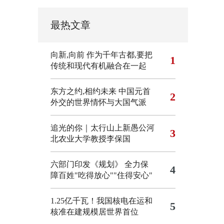
最热文章
向新,向前
作为千年古都,要把
1
传统和现代有机融合在一起
东方之约,相约未来 中国元首
2
外交的世界情怀与大国气派
追光的你｜太行山上新愚公河
3
北农业大学教授李保国
六部门印发《规划》 全力保
4
障百姓"吃得放心""住得安心"
1.25亿千瓦！我国核电在运和
5
核准在建规模居世界首位