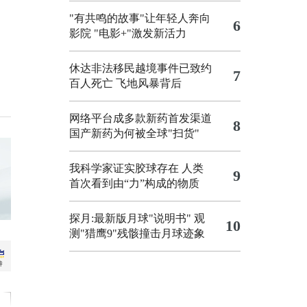
"有共鸣的故事"让年轻人奔向
6
影院
"电影+"激发新活力
休达非法移民越境事件已致约
7
百人死亡
飞地风暴背后
网络平台成多款新药首发渠道
8
国产新药为何被全球"扫货"
我科学家证实胶球存在 人类
9
首次看到由“力”构成的物质
探月:最新版月球"说明书"
观
10
测"猎鹰9"残骸撞击月球迹象