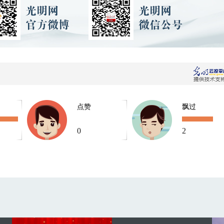
点赞
飘过
0
2