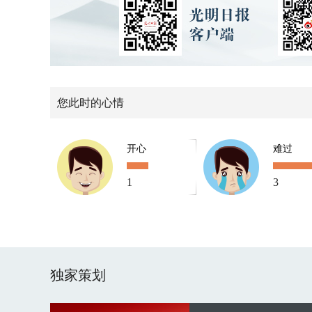
您此时的心情
开心
难过
1
3
独家策划