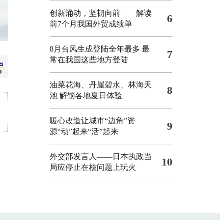
创新涌动，坚韧向前——解读
6
前7个月我国外贸成绩单
8月台风生成登陆全年最多 最
7
常在我国这些地方登陆
油菜花海、丹崖碧水、林海天
8
池 解锁各地夏日体验
暖心改造让城市“边角”资
9
源“动”起来“活”起来
外交部发言人——日本执政当
10
局应停止在核问题上玩火