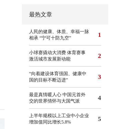
最热文章
人民的健康、体质、幸福一脉
1
相承
“宁可十防九空”
小球赛撬动大消费 体育赛事
2
激活城市发展新动能
“向着建设体育强国、健康中
3
国的目标不断迈进”
最是真情暖人心 中国元首外
4
交的世界情怀与大国气派
上半年规模以上工业中小企业
5
增加值同比增长5.8%