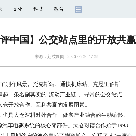
论
文化
科技
教育
评中国】公交站点里的开放共赢
来源：
荔枝新闻
2026-05-30 17:38
了别样风景。托克斯站、通快机床站、克恩里伯斯
串起一条名副其实的“流动产业链”。寻常的公交站点，
太仓开放合作、互利共赢的发展图景。
也是太仓深耕对外合作、做实产业融合的生动缩影。
源汽车电驱系统的核心零部件。太仓对德合作始于1993
0%以上早期落户的德企完成了增资扩产，实现了从“一家企