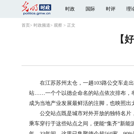
时政
国际
时评
理
首页
>
时政频道
>
观察
>
正文
【好
在江苏苏州太仓，一趟103路公交车走出
站……一个个以德企命名的站点依次排布，
成为当地产业发展最鲜活的注脚，也映照出
公交站点既是城市对外开放的独特名片，
乘车穿行于这些站点之间，便能“集齐”新能
年。33年间，这里已集聚德企超560家，9