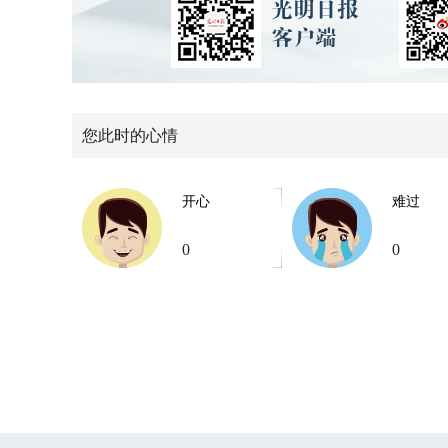
您此时的心情
开心
难过
0
0