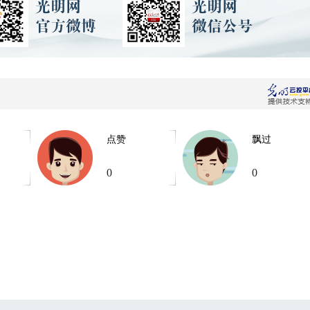
点赞
飘过
0
0