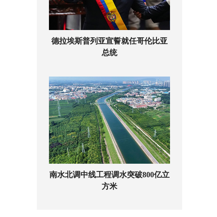
德拉埃斯普列亚宣誓就任哥伦比亚
总统
南水北调中线工程调水突破800亿立
方米