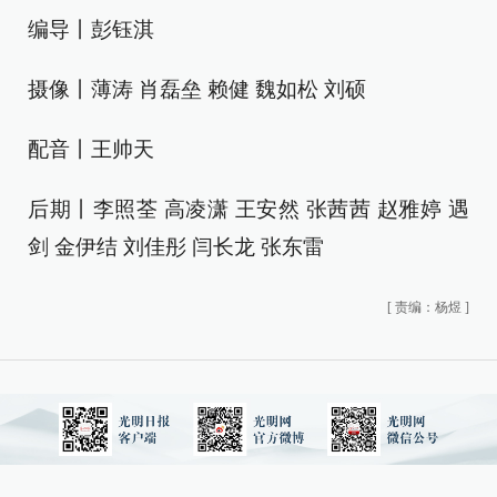
编导丨彭钰淇
摄像丨薄涛 肖磊垒 赖健 魏如松 刘硕
配音丨王帅天
后期丨李照荃 高凌潇 王安然 张茜茜 赵雅婷 遇
剑 金伊结 刘佳彤 闫长龙 张东雷
[
责编：杨煜
]