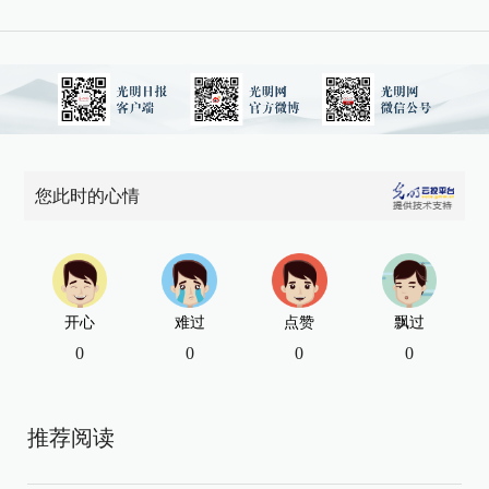
您此时的心情
开心
难过
点赞
飘过
0
0
0
0
推荐阅读