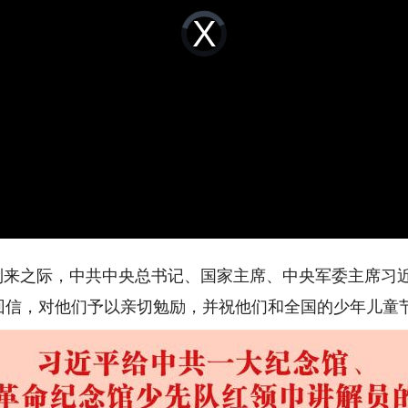
Video
Player
is
loading.
来之际，中共中央总书记、国家主席、中央军委主席习
回信，对他们予以亲切勉励，并祝他们和全国的少年儿童