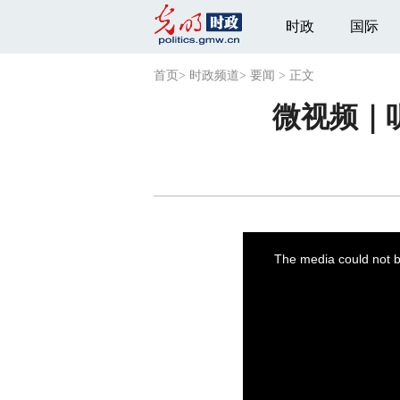
时政
国际
首页
>
时政频道
>
要闻
>
正文
微视频｜
This
is
a
The media could not be
modal
window.