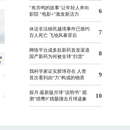
"有共鸣的故事"让年轻人奔向
6
影院
"电影+"激发新活力
休达非法移民越境事件已致约
7
百人死亡
飞地风暴背后
网络平台成多款新药首发渠道
8
国产新药为何被全球"扫货"
我科学家证实胶球存在 人类
9
首次看到由“力”构成的物质
探月:最新版月球"说明书"
观
10
测"猎鹰9"残骸撞击月球迹象