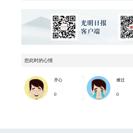
您此时的心情
开心
难过
0
0