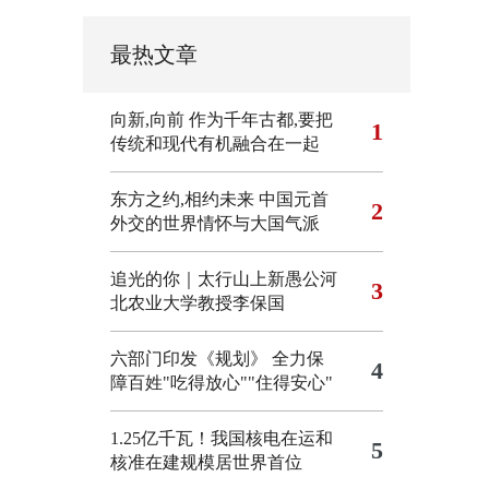
最热文章
向新,向前
作为千年古都,要把
1
传统和现代有机融合在一起
东方之约,相约未来 中国元首
2
外交的世界情怀与大国气派
追光的你｜太行山上新愚公河
3
北农业大学教授李保国
六部门印发《规划》 全力保
4
障百姓"吃得放心""住得安心"
1.25亿千瓦！我国核电在运和
5
核准在建规模居世界首位