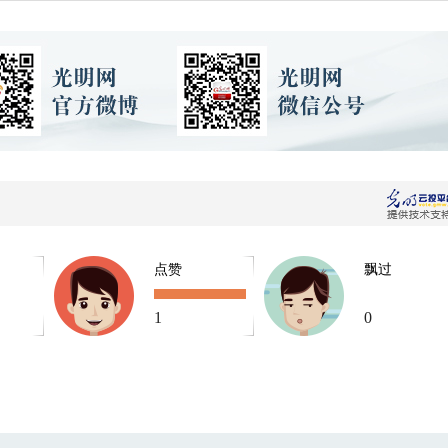
点赞
飘过
1
0