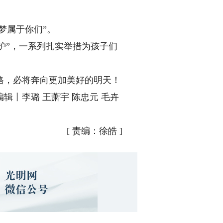
梦属于你们”。
护”，一系列扎实举措为孩子们
，必将奔向更加美好的明天！
丨李璐 王萧宇 陈忠元 毛卉
[
责编：徐皓
]