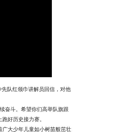
少先队红领巾讲解员回信，对他
续奋斗。希望你们高举队旗跟
上跑好历史接力赛。
广大少年儿童如小树苗般茁壮