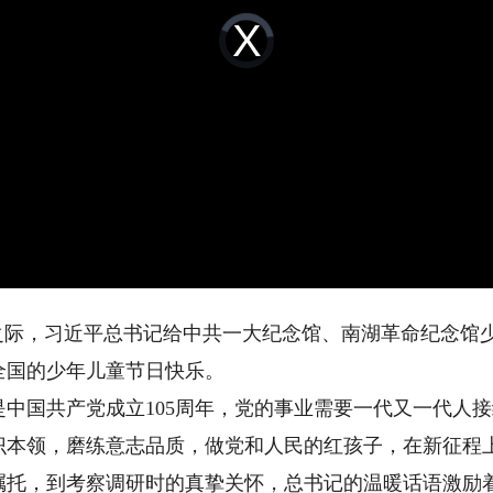
Video
Player
is
loading.
际，习近平总书记给中共一大纪念馆、南湖革命纪念馆
全国的少年儿童节日快乐。
国共产党成立105周年，党的事业需要一代又一代人接
识本领，磨练意志品质，做党和人民的红孩子，在新征程
，到考察调研时的真挚关怀，总书记的温暖话语激励着