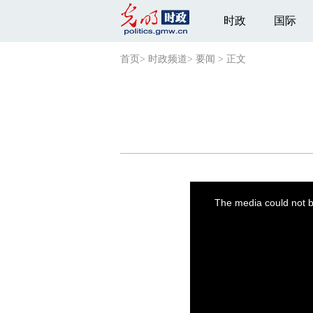
时政
国际
首页
>
时政频道
>
要闻
>
正文
This
is
a
The media could not be
modal
window.